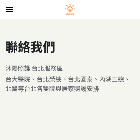
預約照護
醫院看護
聯絡我們
居家看護
特別護理師（特別護士）
沐陽照護 台北服務區
台大醫院、台北榮總、台北國泰
、內湖
三總
、
照護新知識
北醫
等台北各醫院與居家照護安排
關於沐陽
聯絡我們
預約照護