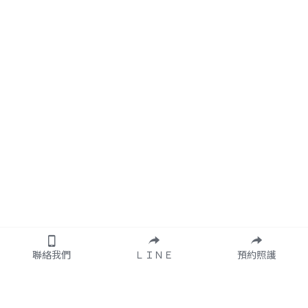
聯絡我們
ＬＩＮＥ
預約照護
※沐陽照護由新安國際企
隱私權政策